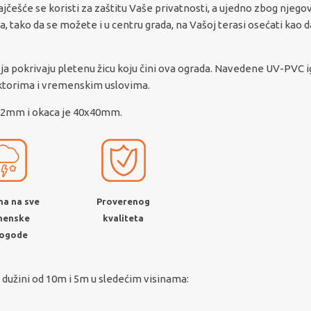
jčešće se koristi za zaštitu Vaše privatnosti, a ujedno zbog njego
 tako da se možete i u centru grada, na Vašoj terasi osećati kao d
ja pokrivaju pletenu žicu koju čini ova ograda. Navedene UV-PVC ig
aktorima i vremenskim uslovima.
e 3,2mm i okaca je 40x40mm.
a na sve
Proverenog
menske
kvaliteta
ogode
dužini od 10m i 5m u sledećim visinama: