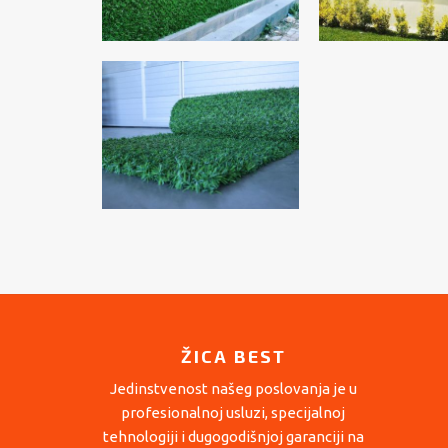
ŽICA BEST
Jedinstvenost našeg poslovanja je u
profesionalnoj usluzi, specijalnoj
tehnologiji i dugogodišnjoj garanciji na