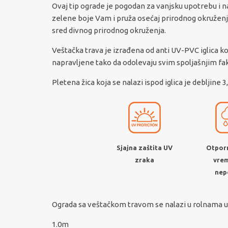
Ovaj tip ograde je pogodan za vanjsku upotrebu i na
zelene boje Vam i pruža osećaj prirodnog okruženja,
sred divnog prirodnog okruženja.
Veštačka trava je izrađena od anti UV-PVC iglica ko
napravljene tako da odolevaju svim spoljašnjim f
Pletena žica koja se nalazi ispod iglica je debljin
Sjajna zaštita UV
Otporn
zraka
vre
nep
Ograda sa veštačkom travom se nalazi u rolnama u 
1.0m