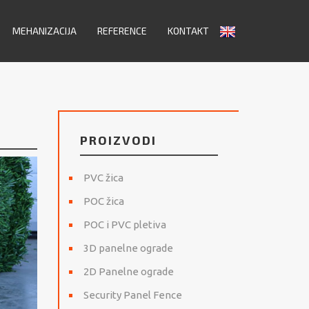
MEHANIZACIJA
REFERENCE
KONTAKT
PROIZVODI
PVC žica
POC žica
POC i PVC pletiva
3D panelne ograde
2D Panelne ograde
Security Panel Fence