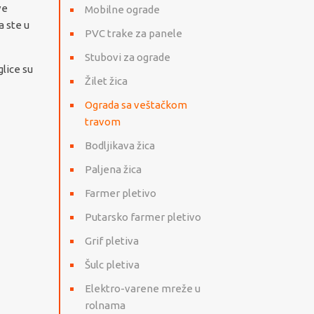
ve
Mobilne ograde
a ste u
PVC trake za panele
Stubovi za ograde
lice su
Žilet žica
Ograda sa veštačkom
travom
Bodljikava žica
Paljena žica
Farmer pletivo
Putarsko farmer pletivo
Grif pletiva
Šulc pletiva
Elektro-varene mreže u
rolnama