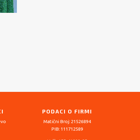
I
PODACI O FIRMI
evo
Matični Broj: 21526894
PIB: 111712589