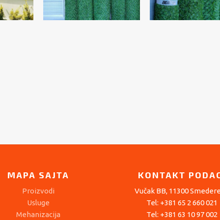
MAPA SAJTA
KONTAKT PODAC
Proizvodi
Vučak BB, 11300 Smeder
Usluge
Tel: +381 65 2 660 021
Mehanizacija
Tel: +381 63 10 97 002