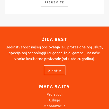
PREUZMITE
ŽICA BEST
Jedinstvenost našeg poslovanja je u profesionalnoj usluzi,
specijalnoj tehnologiji i dugogodišnjoj garanciji na naše
visoko kvalitetne proizvode (od 10 do 20 godina).
O NAMA
MAPA SAJTA
Proizvodi
Usluge
Mehanizacija