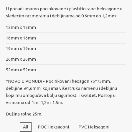
U ponudi imamo pocinkovane i plastificirane heksagone u
sledecim razmerama i debljinama od 0,6mm do 1,2mm:
12mm x 12mm
16mm x 16mm
19mm x 19mm
26mm x 26mm
52mm x 52mm
*NOVO U PONUDI - Pocinkovani hexagon 75*75mm,
debljine ø1,6mm koji ima višestruku namenu i debljinu
koja mu omogućava bolju sigurnost i kvalitet. Postoji u
visinama od 1m 1,2m 1,5m.
Dužina rolne 25m.
All
POC Heksagoni
PVC Heksagoni