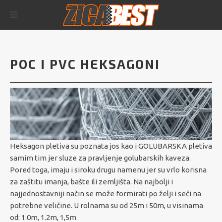
POC I PVC HEKSAGONI
Heksagon pletiva su poznata jos kao i GOLUBARSKA pletiva
samim tim jer sluze za pravljenje golubarskih kaveza.
Pored toga, imaju i siroku drugu namenu jer su vrlo korisna
za zaštitu imanja, bašte ili zemljišta. Na najbolji i
najjednostavniji način se može formirati po želji i seći na
potrebne veličine. U rolnama su od 25m i 50m, u visinama
od: 1.0m, 1.2m, 1,5m