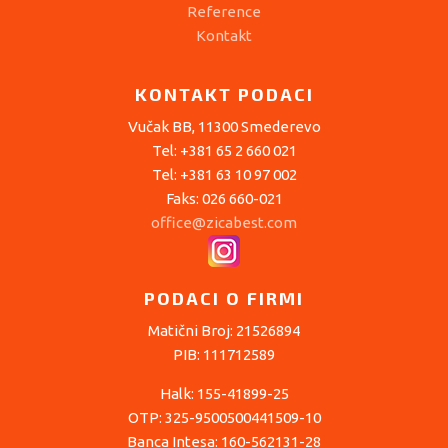
Reference
Kontakt
KONTAKT PODACI
Vučak BB, 11300 Smederevo
Tel: +381 65 2 660 021
Tel: +381 63 10 97 002
Faks: 026 660-021
office@zicabest.com
PODACI O FIRMI
Matični Broj: 21526894
PIB: 111712589
Halk: 155-41899-25
OTP: 325-9500500441509-10
Banca Intesa: 160-562131-28